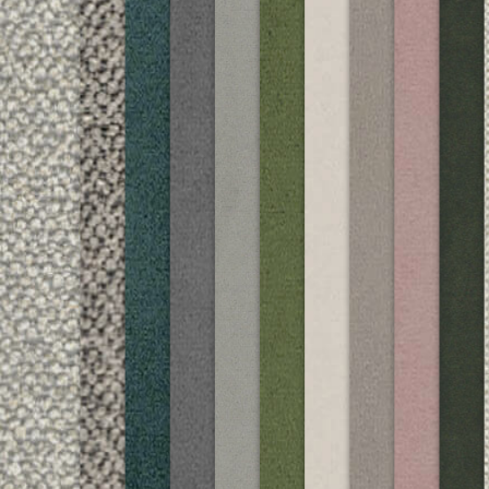
COSMO
MEGA
ME
M
01 NATURE
DIESEL
GR