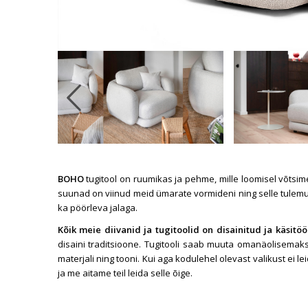
s
BOHO
tugitool on ruumikas ja pehme, mille loomisel võts
suunad on viinud meid ümarate vormideni ning selle tulemu
ka pöörleva jalaga.
Kõik meie diivanid ja tugitoolid on disainitud ja käsitö
disaini traditsioone. Tugitooli saab muuta omanäolisemak
materjali ning tooni. Kui aga kodulehel olevast valikust ei leid
ja me aitame teil leida selle õige.