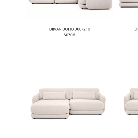
DIIVAN BOHO 300×210
D
5070
€