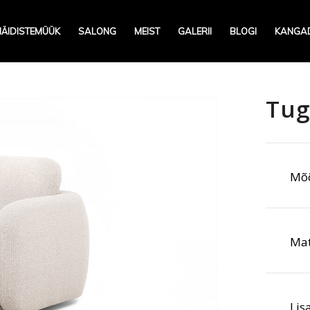
NÄIDISTEMÜÜK
SALONG
MEIST
GALERII
BLOGI
KANGA
Tug
Mõ
Mat
Lis