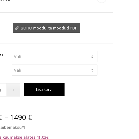
BOHO moodulite mõõdud PDF
as
g
Lisa korvi
€
–
1490
€
 käibemaksu*)
te kuumakse alates 41,03€