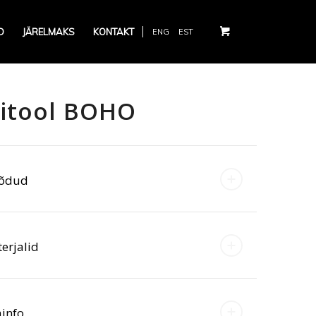
D
JÄRELMAKS
KONTAKT
ENG
EST
itool BOHO
õdud
erjalid
ainfo