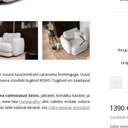
Next
Kang
Jal
ime suuna luua kontrast varasema loominguga. Uued
sena sündiski tugitool BOHO. Tugitooli on saadaval
öna valmistatud Eestis
, jätkates kohaliku käsitöö ja
s meie laia
kangavaliku
abil, valides endale sobiva
1390
u teile sobivat diivanit, siis
võtke meiega ühendust
(sisaldab
Selle too