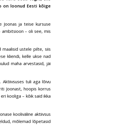
ko on loonud Eesti kõige
e Joonas ja teise kursuse
 ambitsioon – oli see, mis
maalisid ustele pilte, siis
se kliendi, kelle ukse nad
kulud maha arvestasid, jäi
 Aktiivsuses tuli aga lõivu
iti Joonast, hoopis korrus
eri kooliga – kõik said ikka
nase kooliväline aktiivsus
 öeldud, mõlemad lõpetasid