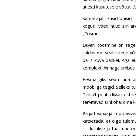
uuesti kasutusele võtta. 
Samal ajal liikusid poisi
koguti, võeti nüüd siin a
„
Cosmo
“.
Diivani tootmine on tegel
kuidas me seal istume võ
päris kõva pähkel. Aga ek
komplekti hinnaga umbes
Eesmärgiks seati luua di
mööbliga tegid. Selleks t
Teisalt peab diivani estee
tervitavad siinkohal oma k
Paljud vanaaja tootmisvii
katsetada, et õige tulemu
siis käiakse ju taas uue 