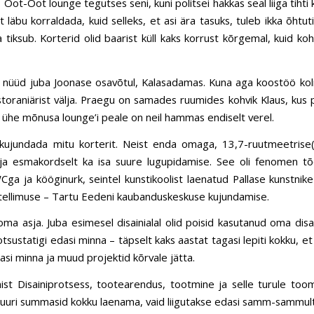
Oot-Oot lounge tegutses seni, kuni politsei hakkas seal liiga tihti
it läbu korraldada, kuid selleks, et asi ära tasuks, tuleb ikka õhtut
 tiksub. Korterid olid baarist küll kaks korrust kõrgemal, kuid kohal
 nüüd juba Joonase osavõtul, Kalasadamas. Kuna aga koostöö ko
storaniärist välja. Praegu on samades ruumides kohvik Klaus, kus p
 et ühe mõnusa lounge’i peale on neil hammas endiselt verel.
kujundada mitu korterit. Neist enda omaga, 13,7-ruutmeetrise(
li ja esmakordselt ka isa suure lugupidamise. See oli fenomen tõ
ga ja kööginurk, seintel kunstikoolist laenatud Pallase kunstnike
 tellimuse – Tartu Eedeni kaubanduskeskuse kujundamise.
 oma asja. Juba esimesel disainialal olid poisid kasutanud oma d
otsustatigi edasi minna – täpselt kaks aastat tagasi lepiti kokku, e
si minna ja muud projektid kõrvale jätta.
t Disainiprotsess, tootearendus, tootmine ja selle turule toom
 suuri summasid kokku laenama, vaid liigutakse edasi samm-sammult