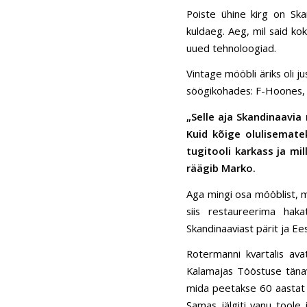
Poiste ühine kirg on Ska
kuldaeg. Aeg, mil said kok
uued tehnoloogiad.
Vintage mööbli äriks oli ju
söögikohades: F-Hoones, Si
„Selle aja Skandinaavi
Kuid kõige olulisemate
tugitooli karkass ja mi
räägib Marko.
Aga mingi osa mööblist, mi
siis restaureerima haka
Skandinaaviast pärit ja E
Rotermanni kvartalis av
Kalamajas Tööstuse tänav
mida peetakse 60 aastat 
Samas jälgiti vanu toole 