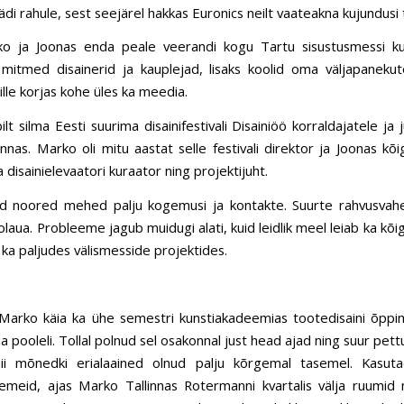
ädi rahule, sest seejärel hakkas Euronics neilt vaateakna kujundusi 
ko ja Joonas enda peale veerandi kogu Tartu sisustusmessi k
ti mitmed disainerid ja kauplejad, lisaks koolid oma väljapaneku
lle korjas kohe üles ka meedia.
bilt silma Eesti suurima disainifestivali Disainiöö korraldajatele ja
nas. Marko oli mitu aastat selle festivali direktor ja Joonas k
 disainielevaatori kuraator ning projektijuht.
id noored mehed palju kogemusi ja kontakte. Suurte rahvusvaheli
olaua. Probleeme jagub muidugi alati, kuid leidlik meel leiab ka kõi
 ka paljudes välismesside projektides.
 Marko käia ka ühe semestri kunstiakadeemias tootedisaini õppimas
asja pooleli. Tollal polnud sel osakonnal just head ajad ning suur pett
nii mõnedki erialaained olnud palju kõrgemal tasemel. Kasutad
emeid, ajas Marko Tallinnas Rotermanni kvartalis välja ruumid 