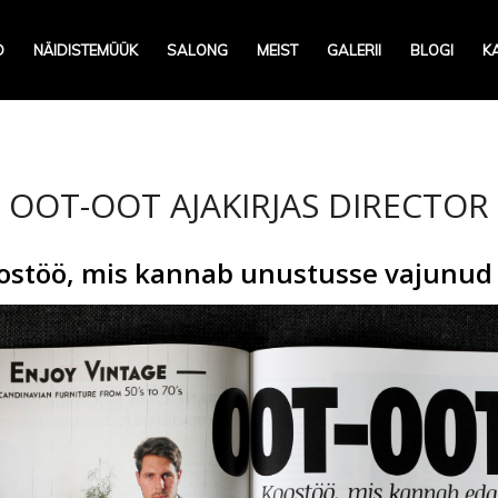
D
NÄIDISTEMÜÜK
SALONG
MEIST
GALERII
BLOGI
K
OOT-OOT AJAKIRJAS DIRECTOR
stöö, mis kannab unustusse vajunud 