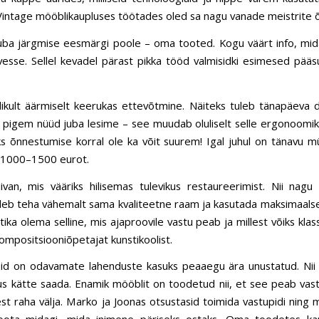
„Vintage mööblikaupluses töötades oled sa nagu vanade meistrite õp
d juba järgmise eesmärgi poole – oma tooted. Kogu väärt info, mi
rvesse. Sellel kevadel pärast pikka tööd valmisidki esimesed pää
ikult äärmiselt keerukas ettevõtmine. Näiteks tuleb tänapäeva d
i pigem nüüd juba lesime – see muudab oluliselt selle ergonoomik
s õnnestumise korral ole ka võit suurem! Igal juhul on tänavu m
 1000–1500 eurot.
ivan, mis vääriks hilisemas tulevikus restaureerimist. Nii nagu
uleb teha vähemalt sama kvaliteetne raam ja kasutada maksimaalsel
tika olema selline, mis ajaproovile vastu peab ja millest võiks kla
ompositsiooniõpetajat kunstikoolist.
sid on odavamate lahenduste kasuks peaaegu ära unustatud. Nii tu
s kätte saada. Enamik mööblit on toodetud nii, et see peab vast
eest raha välja. Marko ja Joonas otsustasid toimida vastupidi ning