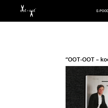
E-POO
“OOT-OOT – koo