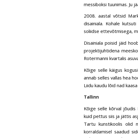
messiboksi tuunimas. Ju jä
2008. aastal võtsid Mar
disainiala. Kohale kutsu
soliidse ettevõtmisega, mi
Disainiala poisid jäid hoo
projektijuhtidena meeskon
Rotermanni kvartalis asuva
Kõige selle käigus kogus
annab selles vallas hea ho
Liidu kaudu lõid nad kaasa
Tallinn
Kõige selle kõrval jõudis
kuid pettus siis ja jättis 
Tartu kunstikoolis olid 
korraldamisel saadud sid