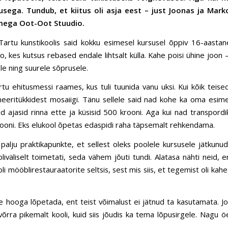
sega. Tundub, et kiitus oli asja eest – just Joonas ja Mar
mega Oot-Oot Stuudio.
 Tartu kunstikoolis said kokku esimesel kursusel õppiv 16-aastan
, kes kutsus rebased endale lihtsalt külla. Kahe poisi ühine joon –
le ning suurele sõprusele.
u ehitusmessi raames, kus tuli tuunida vanu uksi. Kui kõik teised 
eeritükkidest mosaiigi. Tänu sellele said nad kohe ka oma esime
id ajasid rinna ette ja küsisid 500 krooni. Aga kui nad transpordi
ooni. Eks elukool õpetas edaspidi raha täpsemalt rehkendama.
 palju praktikapunkte, et sellest oleks poolele kursusele jätkunud.
väliselt toimetati, seda vähem jõuti tundi. Alatasa nähti neid, er
i mööblirestauraatorite seltsis, sest mis siis, et tegemist oli kahe 
e hooga lõpetada, ent teist võimalust ei jätnud ta kasutamata. Joo
 võrra pikemalt kooli, kuid siis jõudis ka tema lõpusirgele. Nagu