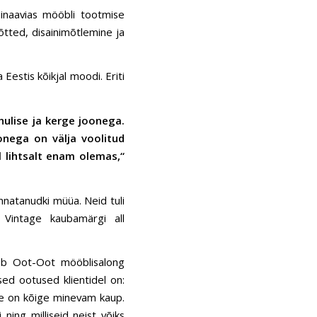
dinaavias mööbli tootmise
võtted, disainimõtlemine ja
 Eestis kõikjal moodi. Eriti
ulise ja kerge joonega.
onega on välja voolitud
l lihtsalt enam olemas,“
annatanudki müüa. Neid tuli
y Vintage kaubamärgi all
seb Oot-Oot mööblisalong
ed ootused klientidel on:
ne on kõige minevam kaup.
ning milliseid neist võiks