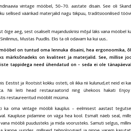
ndinaavia vintage mööbel, 50–70. aastate disain. See oli Skan
ku sellised väärikad materjalid nagu tiikpuu, traditsioonilised töö
st õige aeg, sest osaliselt majanduskriisi mõjul läks vana mööbel ka
nilinnus, Mustas Puudlis. Eks ta oli odavam ka kui uus..
a mööbel on tuntud oma lennuka disaini, hea ergonoomika, õh
ks märksõnadeks on kvaliteet ja materjalid. See, millise jo
lliste tappidega need ühendatud on – seda ei ole tänapäeva
s Eestist ja Rootsist kokku osteti, oli ikka nii kulunud,et neid ei k
ta. Nii leiti head restauraatorid ning ühekoos hakati Enjo
estis restaureeritud mööblit müüma.
ati ka oma vintage mööbli kauplus – eelmisest aastast tegut
al. Kaupluse pidamine on väga hea kool. Esmalt näeb seal, millis
vana mööbli puudusteks ja mida voorusteks. Samuti selgus, milli
ja kappe uurides, milliseid tehnoloogiaid ja nippe varem kasutati 