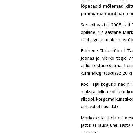
lõpetasid mõlemad kiitu
põnevama mööbliäri ni
See oli aastal 2005, kui
õpilane, 17-aastane Marko
pani alguse heale koostöö
Esimene ühine töö oli Tart
Joonas ja Marko tegid vin
pidid restaureerima. Pois
kummalegi taskusse 20 kr
Kooli ajal kogusid nad nii
maksta. Mida rohkem kooli
allpool, kõrgema kunstikool
omavahel hästi läbi.
Markol ei lastudki esimes
jättis ta lausa ühe aasta
kiitusega.