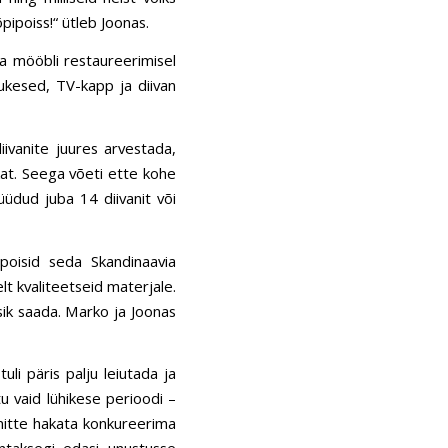
ipoiss!“ ütleb Joonas.
da mööbli restaureerimisel
sukesed,
TV-kapp
ja diivan
iivanite juures arvestada,
at. Seega võeti ette kohe
üüdud juba 14 diivanit või
 poisid seda Skandinaavia
t kvaliteetseid materjale.
ssik saada. Marko ja Joonas
li päris palju leiutada ja
u vaid lühikese perioodi –
 mitte hakata konkureerima