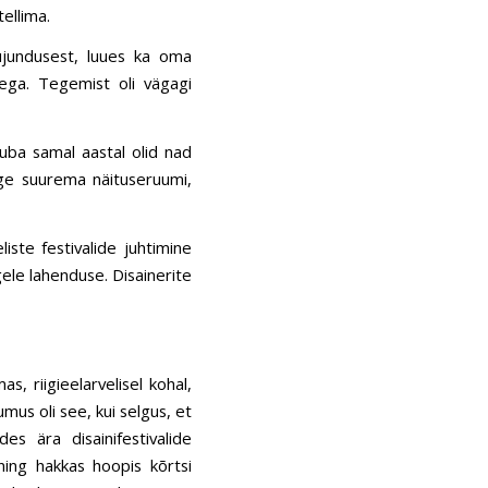
tellima.
ujundusest, luues ka oma
tega. Tegemist oli vägagi
 juba samal aastal olid nad
õige suurema näituseruumi,
ste festivalide juhtimine
gele lahenduse. Disainerite
, riigieelarvelisel kohal,
umus oli see, kui selgus, et
es ära disainifestivalide
ning hakkas hoopis kõrtsi