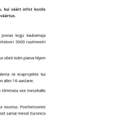
 kui väärt infot koolis
 väärtus.
a Joonas kogu kaubamaja
atteloori 5000 ruutmeetri
us võeti kolm päeva hiljem
lema nii eraprojekte kui
 on alles 16-aastane.
ja tõmmata see messihallis
oa sisustus. Poorbetoonist
isid samal messil Euronicsi