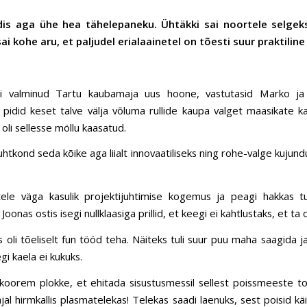
dis aga ühe hea tähelepaneku. Ühtäkki sai noortele selgeks,
i kohe aru, et paljudel erialaainetel on tõesti suur praktiline
 oli valminud Tartu kaubamaja uus hoone, vastutasid Marko j
 pidid keset talve välja võluma rullide kaupa valget maasikate k
oli sellesse möllu kaasatud.
htkond seda kõike aga liialt innovaatiliseks ning rohe-valge kujund
ele väga kasulik projektijuhtimise kogemus ja peagi hakkas tu
Joonas ostis isegi nullklaasiga prillid, et keegi ei kahtlustaks, et ta
os oli tõeliselt fun tööd teha. Näiteks tuli suur puu maha saagida 
gi kaela ei kukuks.
 koorem plokke, et ehitada sisustusmessil sellest poissmeeste t
jal hirmkallis plasmatelekas! Telekas saadi laenuks, sest poisid kä