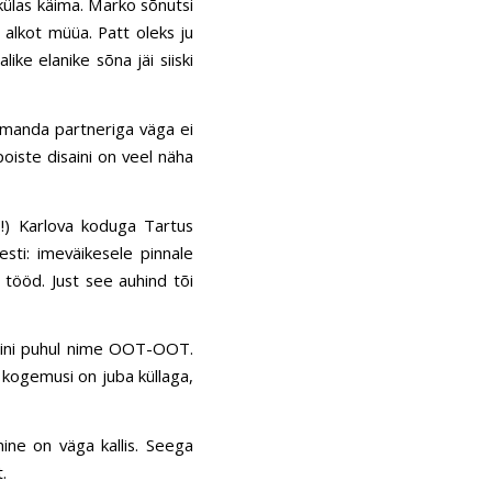
 külas käima. Marko sõnutsi
i alkot müüa. Patt oleks ju
ike elanike sõna jäi siiski
lmanda partneriga väga ei
oiste disaini on veel näha
!) Karlova koduga Tartus
esti: imeväikesele pinnale
 tööd. Just see auhind tõi
isaini puhul nime OOT-OOT.
t kogemusi on juba küllaga,
ine on väga kallis. Seega
.