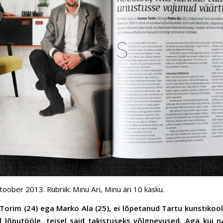
oober 2013. Rubriik: Minu Äri, Minu äri 10 käsku.
Torim (24) ega Marko Ala (25), ei lõpetanud Tartu kunstikooli
 lõputööle, teisel said takistuseks võlgnevused. Aga kui n