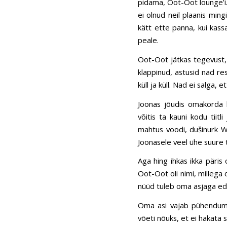
pidama, Oot-Oot lounge’i. 
ei olnud neil plaanis ming
kätt ette panna, kui kassa
peale.
Oot-Oot jätkas tegevust,
klappinud, astusid nad re
küll ja küll. Nad ei salga,
Joonas jõudis omakorda 
võitis ta kauni kodu tiit
mahtus voodi, dušinurk WC
Joonasele veel ühe suure
Aga hing ihkas ikka päris
Oot-Oot oli nimi, millega 
nüüd tuleb oma asjaga eda
Oma asi vajab pühendumis
võeti nõuks, et ei hakata