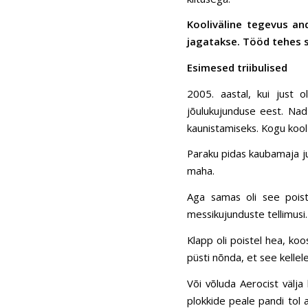
Kooliväline tegevus an
jagatakse. Tööd tehes sa
Esimesed triibulised
2005. aastal, kui just
jõulukujunduse eest. Nad
kaunistamiseks. Kogu kool 
Paraku pidas kaubamaja ju
maha.
Aga samas oli see poist
messikujunduste tellimusi. 
Klapp oli poistel hea, ko
püsti nõnda, et see kellele
Või võluda Aerocist välja
plokkide peale pandi tol a