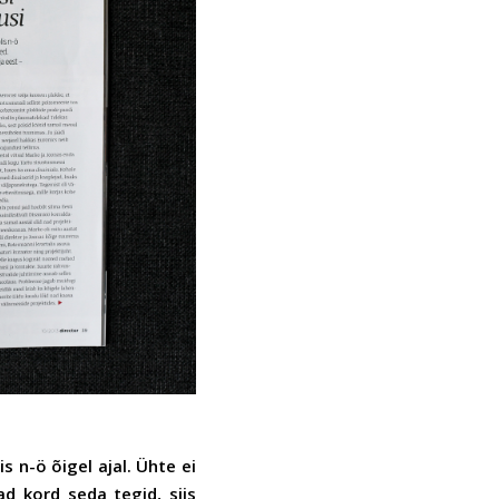
s n-ö õigel ajal. Ühte ei
ad kord seda tegid, siis