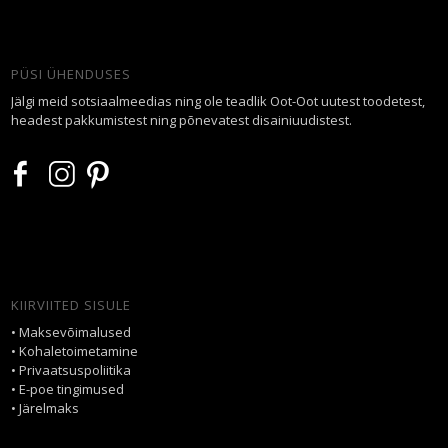
PÜSI ÜHENDUSES
Jälgi meid sotsiaalmeedias ning ole teadlik Oot-Oot uutest toodetest,
headest pakkumistest ning põnevatest disainiuudistest.
KIIRVIITED SISULE
•
Maksevõimalused
•
Kohaletoimetamine
•
Privaatsuspoliitika
•
E-poe tingimused
•
Järelmaks