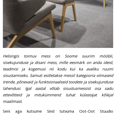
Helsingis toimuv mess on Soome suurim mööbli,
sisekujunduse ja disani mess, mille eesmärk on anda ideid,
teadmisi ja kogemusi nii kodu kui ka avaliku ruumi
sisustamiseks. Samuti esitletakse messil kategooria viimaseid
trende, põnevaid ja funktsionaalseid toodete ja sisekujunduse
lahendusi.
Igal aastal võtab sisustusmessist osa sadu
ettevõtteid ja mitukümmend tuhat külastajat kõikjal
maailmast.
Seni aga kutsume Sind tutvuma Oot-Oot Stuudio