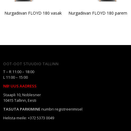
Nurgadiivan FLOYD 180 vasak
Nurgadiivan FLOYD 180 parem
OOT-OOT STUUDIO TALLINN
T – R 11:00 – 18:00
L 11:00 – 15:00
NB! UUS AADRESS
Staapli 10, Noblesner
10415 Tallinn, Eesti
TASUTA PARKIMINE
numbri registreerimisel
Helista meile: +372 5373 0049